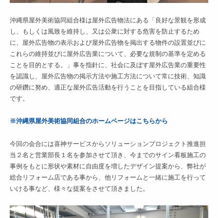
沖縄県屋外美術協同組合様は屋外広告物法にある「良好な景観を形成
し、もしくは風致を維持し、又は公衆に対する危害を防止するため
に、屋外広告物の表示および屋外広告物を掲出する物件の設置並びに
これらの維持並びに屋外広告業について、必要な規制の基準を定める
ことを目的とする。」事を指針に、社会に及ぼす屋外広告業の重要性
を認識し、屋外広告物の掲示方法や施工方法について常に技術、知識
の研鑽に努め、適正な屋外広告活動を行うことを目指している組合様
です。
※沖縄県屋外美術協同組合のホームページはこちらから
今回の会合には喜神サービスからソリューションプロジェクト推進担
当２名と営業部長１名を参加させて頂き、今までのサイン看板施工の
事例をもとに形状や素材に自由度を増したデザイン提案から、弊社が
総合リフォーム店である事から、他リフォームと一緒に施工を行って
いける事など、様々な提案をさせて頂きました。