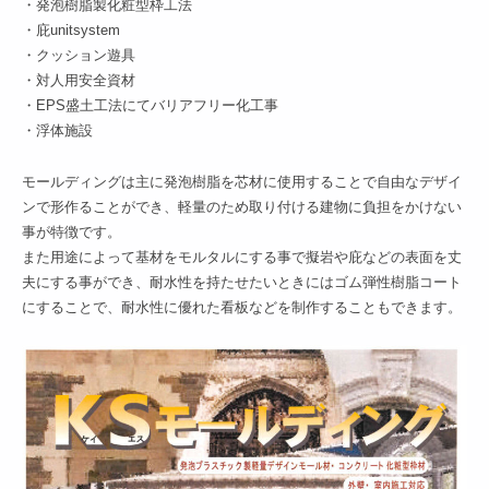
・発泡樹脂製化粧型枠工法
・庇unitsystem
・クッション遊具
・対人用安全資材
・EPS盛土工法にてバリアフリー化工事
・浮体施設
モールディングは主に発泡樹脂を芯材に使用することで自由なデザイ
ンで形作ることができ、軽量のため取り付ける建物に負担をかけない
事が特徴です。
また用途によって基材をモルタルにする事で擬岩や庇などの表面を丈
夫にする事ができ、耐水性を持たせたいときにはゴム弾性樹脂コート
にすることで、耐水性に優れた看板などを制作することもできます。