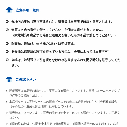
注意事項・規約
会場内の事故（車両事故含む）、盗難等は当事者で解決する事とします。
売買は各自の責任で行ってください。主催者は責任を負いません。
（家電製品を出品する場合は連絡先を書いたものを必ず渡してください。）
医薬品、違法品、生き物の出品・販売は禁止。
飲食物は保健所の許可を持っている方のみ（会場によっては出店不可）
会場は、時間通りに引き渡さなければなりませんので閉店時刻を厳守してくだ
さい。
ご確認下さい
開催場所は会場等の都合により変更になる場合もございます。事前にホームページやブ
ログ等でご確認ください。
出店料ならびに喜神サービスの販売ブースでの売上は経費を差し引き社会福祉協議会
（その他の人道的な募金活動）に寄付しています。
荒天時は中止となります。雨天の場合は途中で中止にする場合もございます。ご了承く
ださい。
前日の昼12時までに開催中止決定（気象庁発表・前日降水確率が80％を超えている場