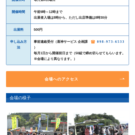
開催時間
午前9時～12時まで
出展者入場は8時から、ただし出店準備は8時30分
出展料
500円
申し込み方
事前連絡受付（喜神サービス 企画課
098-973-6533
法
）
毎月1日から開催前日まで（50組で締め切らせてもらいます。
※会場により異なります。）
会場へのアクセス
会場の様子