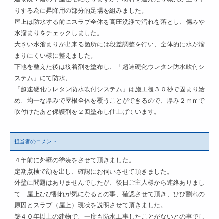
りする為に昇降用の部分的足場を組みました。
屋上は防水する前にスラブ全体を高圧洗浄で汚れを落とし、傷みや
水溜まりをチェックしました。
大きい水溜まりが出来る箇所には段差調整を行い、全体的に水が溜
まりにくい様に整えました。
下地を整えた後は接着剤を塗布し、「超速硬化ウレタン防水吹付シ
ステム」にて防水。
「超速硬化ウレタン防水吹付システム」は施工後３０秒で固まり始
め、均一な厚みで屋根全体を覆うことができるので、厚み２ｍｍで
吹付けたあと保護剤を２回塗布し仕上げています。
担当者のコメント
４年前に外壁の塗装をさせて頂きました。
定期点検で顔を出し、確認にお伺いさせて頂きました。
外壁に問題はありませんでしたが、後日ご主人様から連絡ありまし
て、屋上ひび割れが気になるとの事、確認させて頂き、ひび割れの
原因とスラブ（屋上）現状を説明させて頂きました。
築４０年以上の建物で、一度も防水工事したことがないとの事でし