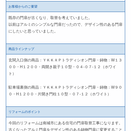
お客様からのご要望
既存の門扉が古くなり、取替を考えていました。
以前はアルミのシンプルな門扉だったので、デザイン性のある門扉
にしたいと思っていました。
商品ラインナップ
玄関入口側の商品：ＹＫＫＡＰトラディシオン門扉・鋳物：W１３
００・H１２００・両開き親子１０型・０４-０７-１２（ホワイ
ト）
駐車場裏側の商品：ＹＫＫＡＰトラディシオン門扉・鋳物：W９０
０・H１２００・片開き門柱１０型・０７-１２（ホワイト）
リフォームのポイント
今回のリフォームは南城市にある住宅の門扉取替工事になります。
古くなったアルミ門扉をデザイン性のある鋳物門扉に変更すること