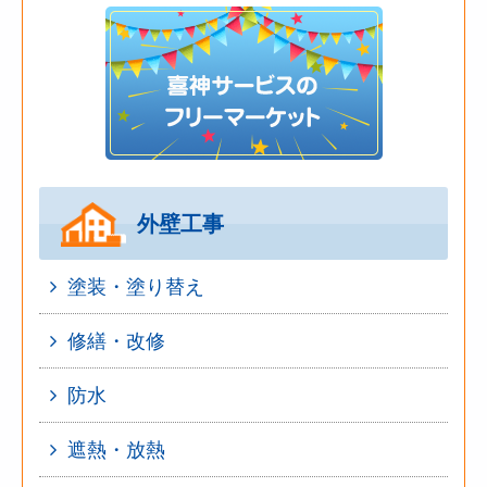
外壁工事
塗装・塗り替え
修繕・改修
防水
遮熱・放熱