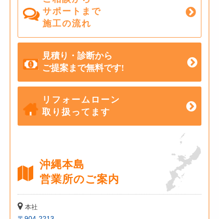
サポートまで
施工の流れ
見積り・診断から
ご提案まで無料です!
リフォームローン
取り扱ってます
沖縄本島
営業所のご案内
本社
〒904-2213