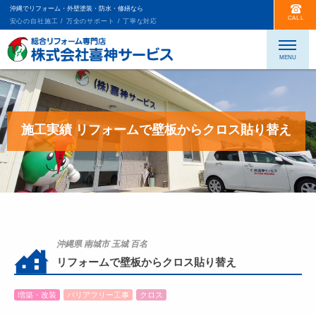
沖縄でリフォーム・外壁塗装・防水・修繕なら
CALL
安心の自社施工 / 万全のサポート / 丁寧な対応
施工実績 リフォームで壁板からクロス貼り替え
沖縄県 南城市 玉城 百名
リフォームで壁板からクロス貼り替え
増築・改装
バリアフリー工事
クロス