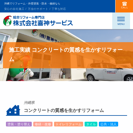
沖縄でリフォーム・外壁塗装・防水・修繕なら
CALL
安心の自社施工 / 万全のサポート / 丁寧な対応
施工実績 コンクリートの質感を生かすリフォー
ム
沖縄県
コンクリートの質感を生かすリフォーム
塗装・塗り替え
修繕・改修
トイレリフォーム
タイル
公共・法人