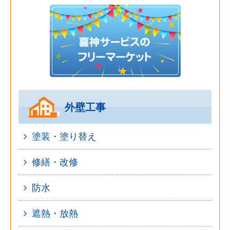
外壁工事
塗装・塗り替え
修繕・改修
防水
遮熱・放熱