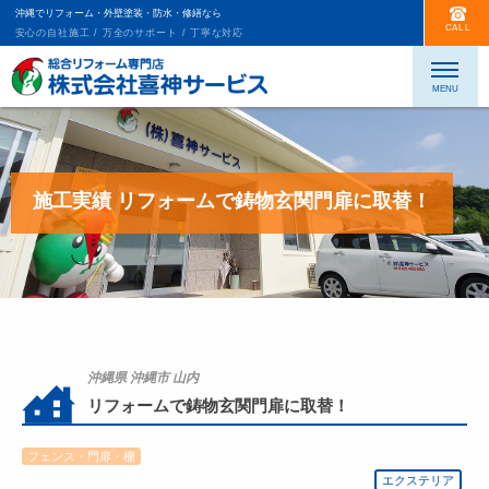
沖縄でリフォーム・外壁塗装・防水・修繕なら
CALL
安心の自社施工 / 万全のサポート / 丁寧な対応
施工実績 リフォームで鋳物玄関門扉に取替！
沖縄県 沖縄市 山内
リフォームで鋳物玄関門扉に取替！
フェンス・門扉・柵
エクステリア