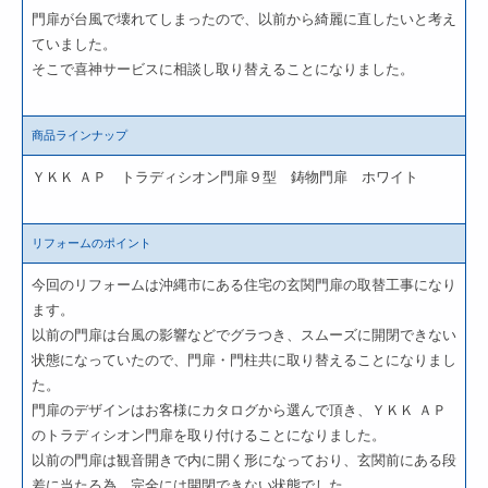
門扉が台風で壊れてしまったので、以前から綺麗に直したいと考え
ていました。
そこで喜神サービスに相談し取り替えることになりました。
商品ラインナップ
ＹＫＫ ＡＰ トラディシオン門扉９型 鋳物門扉 ホワイト
リフォームのポイント
今回のリフォームは沖縄市にある住宅の玄関門扉の取替工事になり
ます。
以前の門扉は台風の影響などでグラつき、スムーズに開閉できない
状態になっていたので、門扉・門柱共に取り替えることになりまし
た。
門扉のデザインはお客様にカタログから選んで頂き、ＹＫＫ ＡＰ
のトラディシオン門扉を取り付けることになりました。
以前の門扉は観音開きで内に開く形になっており、玄関前にある段
差に当たる為、完全には開閉できない状態でした。