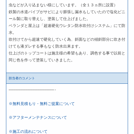
虫などが入り込まない様にしています。（全１３ヵ所に設置）
鉄製の水道パイプがサビにより膨張し漏水もしていたので塩化ビニ
ール製に取り替えし、塗装して仕上げました。
ベランダと屋上は「超速硬化ウレタン防水吹付けシステム」にて防
水。
吹付けてから超速で硬化していく為、斜面などの傾斜部分に吹き付
けても液ダレする事もなく防水出来ます。
仕上げのトップコートは施主様の希望もあり、調色する事で以前と
同じ色を作って塗装していきました。
担当者のコメント
———————————————————-
※無料見積もり・無料ご提案について
※アフターメンテナンスについて
※施工の流れについて