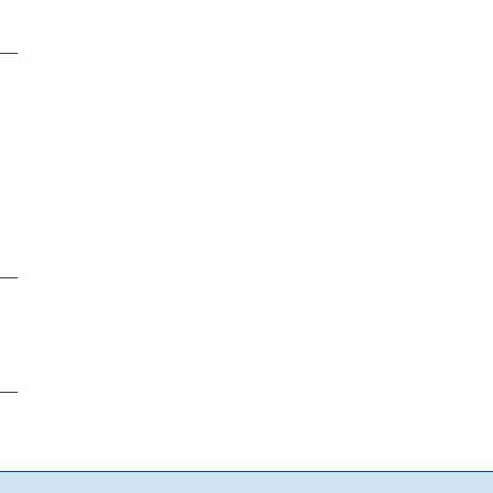
—–
—–
—–