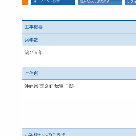
扉・フェンス設置
麗に
悩みだった塀の傾き
リフ
工事概要
築年数
築２５年
ご住所
沖縄県 西原町 我謝 Ｔ邸
お客様からのご要望