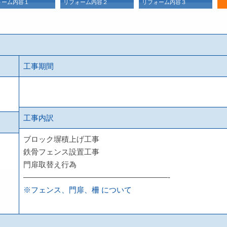
ォーム内容１
リフォーム内容２
リフォーム内容３
リ
工事期間
工事内訳
ブロック塀積上げ工事
鉄骨フェンス設置工事
門扉取替え行為
———————————————————-
※フェンス、門扉、柵 について