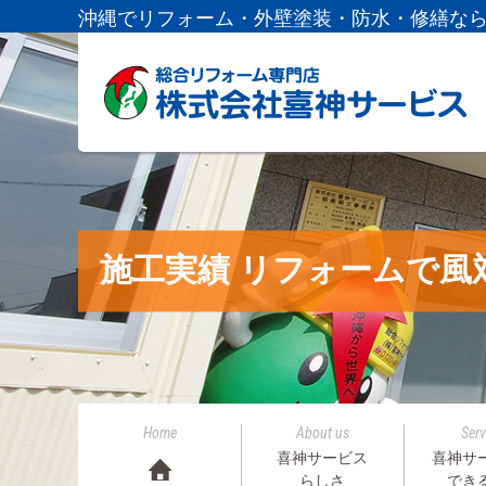
沖縄でリフォーム・外壁塗装・防水・修繕な
施工実績 リフォームで風
Home
About us
Serv
喜神サービス
喜神サ
らしさ
でき