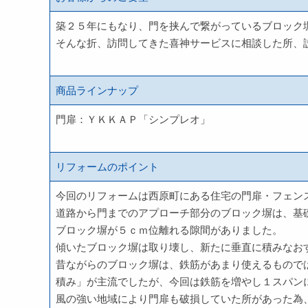
築２５年にもなり、門を挟んで繋がっているブロック
そんな折、訪問してきた喜神サービスに相談した所、
商品ラインナップ
門扉：ＹＫＫＡＰ「シンプレオ」
リフォームのポイント
今回のリフォームは西原町にある住宅の門扉・フェン
道路から門までのアプローチ部分のブロック塀は、基
ブロック塀が５ｃｍ位離れる隙間がありました。
傾いたブロック塀は取り壊し、新たに垂直に積みなお
昔ながらのブロック塀は、鉄筋があまり使えるもので
積み」が主流でしたが、今回は鉄筋を増やし１スパン
風の強い地域により門扉も破損していた所があった為