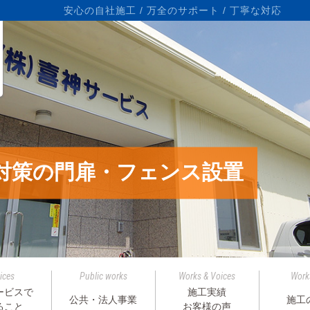
ら
安心の自社施工 / 万全のサポート / 丁寧な対応
対策の門扉・フェンス設置
ices
Public works
Works & Voices
Work
ービスで
施工実績
公共・法人事業
施工
ること
お客様の声