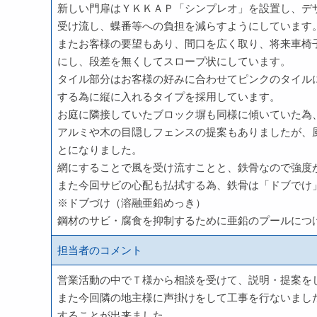
新しい門扉はＹＫＫＡＰ「シンプレオ」を設置し、デ
受け流し、蝶番等への負担を減らすようにしています
またお客様の要望もあり、間口を広く取り、将来車椅
にし、段差を無くしてスロープ状にしています。
タイル部分はお客様の好みに合わせてピンクのタイル
する為に縦に入れるタイプを採用しています。
お庭に隣接していたブロック塀も同様に傾いていた為
アルミや木の目隠しフェンスの提案もありましたが、
とになりました。
網にすることで風を受け流すことと、鉄骨なので強度
また今回サビの心配も払拭する為、鉄骨は「ドブでけ
※ドブづけ（溶融亜鉛めっき）
鋼材のサビ・腐食を抑制するために亜鉛のプールにつ
担当者のコメント
営業活動の中でＴ様から相談を受けて、説明・提案を
また今回隣の地主様に声掛けをして工事を行ないまし
することが出来ました。