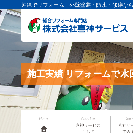
沖縄でリフォーム・外壁塗装・防水・修繕な
施工実績 リフォームで水
Home
About us
Serv
喜神サービス
喜神サ
らしさ
でき