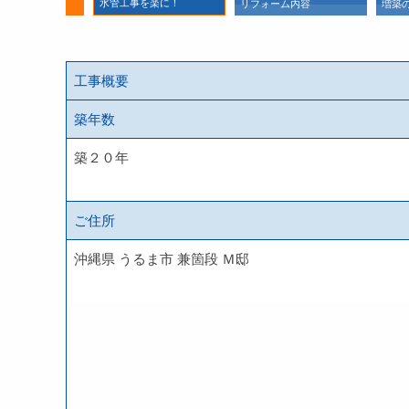
水管工事を楽に！
置も可能に
リフォーム内容
増築
工事概要
築年数
築２０年
ご住所
沖縄県 うるま市 兼箇段 Ｍ邸