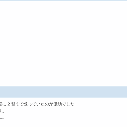
度に２階まで登っていたのが億劫でした。
す。
-
。