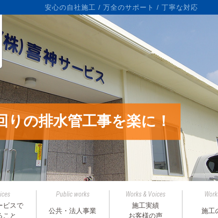
ら
安心の自社施工 / 万全のサポート / 丁寧な対応
回りの排水管工事を楽に！
ices
Public works
Works & Voices
Work
ービスで
施工実績
公共・法人事業
施工
ること
お客様の声