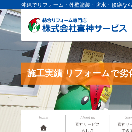
沖縄でリフォーム・外壁塗装・防水・修繕な
施工実績 リフォームで劣
Home
About us
Serv
喜神サービス
喜神サ
らしさ
でき