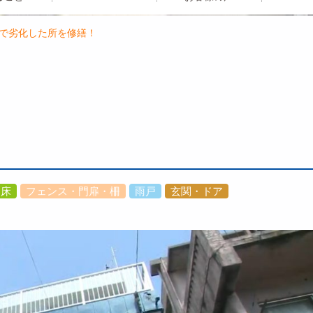
ムで劣化した所を修繕！
床
フェンス・門扉・柵
雨戸
玄関・ドア