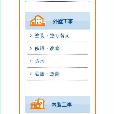
外壁工事
塗装・塗り替え
修繕・改修
防水
遮熱・放熱
内装工事