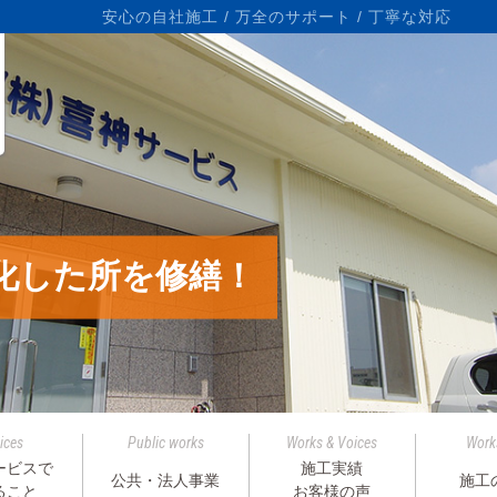
ら
安心の自社施工 / 万全のサポート / 丁寧な対応
化した所を修繕！
ices
Public works
Works & Voices
Work
ービスで
施工実績
公共・法人事業
施工
ること
お客様の声