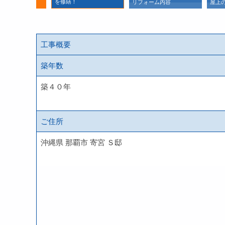
を修繕！
りました
リフォーム内容
屋上
工事概要
築年数
築４０年
ご住所
沖縄県 那覇市 寄宮 Ｓ邸