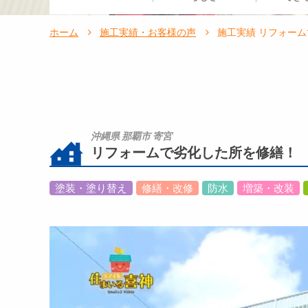
ホーム
施工実績・お客様の声
施工実績 リフォー
沖縄県 那覇市 寄宮
リフォームで劣化した所を修繕！
塗装・塗り替え
修繕・改修
防水
増築・改装