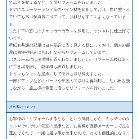
て広さを変えるなど、全面リフォームを行いました。
ドアにニュージーランド産のパイン材を使用しており、白に塗られ
ていても木目が綺麗に出ていて、肌触りがすごくよくなっていま
す。
またドアの窓にはチェッカーガラスを採用し、オシャレに仕上げて
います。
壁紙も共通の部屋は白を基調に広く見える様にしており、個人の部
屋は個性や好みに合わせながらリフォームしています。
バスルームには洗濯機が置かれていましたが、リフォーム後は近く
に置き場を設け、乾燥機も設置しました。
トイレもシックな壁紙にして便器も取り替えました。
一部ドアノブなどのパーツや部屋の間取りを再利用し、思い出を残
しながら、施主様の希望に沿ったリフォームを行いました。
担当者のコメント
お客様の「リフォームするなら」という気持ちから、キッチンのタ
イルやそれぞれの個室の壁紙など、お客様が直接メーカーまで足を
運んでくれて、一緒に選ぶ事が出来たので、とても個性的になりま