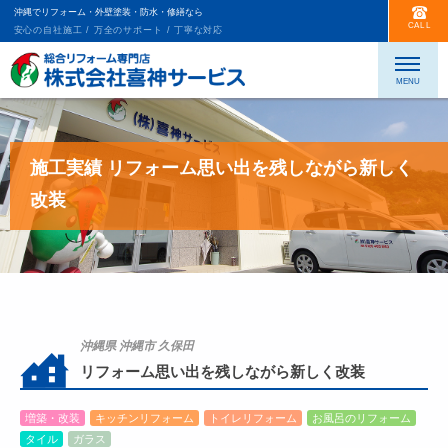
沖縄でリフォーム・外壁塗装・防水・修繕なら
CALL
安心の自社施工 / 万全のサポート / 丁寧な対応
施工実績 リフォーム思い出を残しながら新しく
改装
沖縄県 沖縄市 久保田
リフォーム思い出を残しながら新しく改装
増築・改装
キッチンリフォーム
トイレリフォーム
お風呂のリフォーム
タイル
ガラス