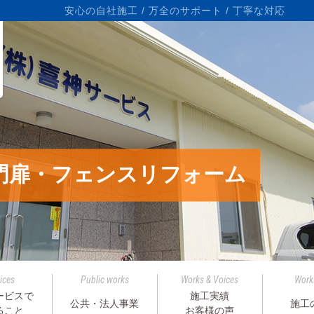
ら
安心の自社施工 / 万全のサポート / 丁寧な対応
門扉・フェンスリフォーム
ices
Public works
Works & Voices
Work
ービスで
施工実績
公共・法人事業
施工
ること
お客様の声