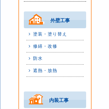
外壁工事
塗装・塗り替え
修繕・改修
防水
遮熱・放熱
内装工事