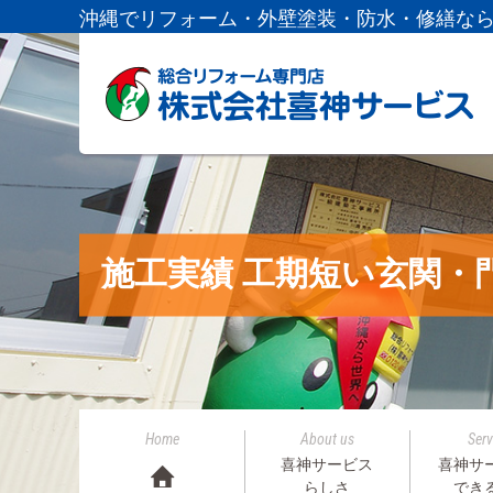
沖縄でリフォーム・外壁塗装・防水・修繕な
施工実績 工期短い玄関・
Home
About us
Serv
喜神サービス
喜神サ
らしさ
でき