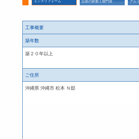
ェンスリフォーム
で楽に開閉
以前の鉄製１階門扉
アル
工事概要
築年数
築２０年以上
ご住所
沖縄県 沖縄市 松本 Ｎ邸