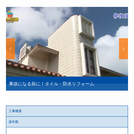
事故になる前に！タイル・防水リフォーム
B
工事概要
築年数