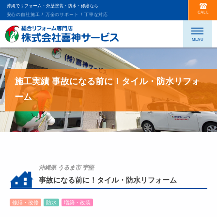
沖縄でリフォーム・外壁塗装・防水・修繕なら
CALL
安心の自社施工 / 万全のサポート / 丁寧な対応
施工実績 事故になる前に！タイル・防水リフォ
ーム
沖縄県 うるま市 宇堅
事故になる前に！タイル・防水リフォーム
修繕・改修
防水
増築・改装