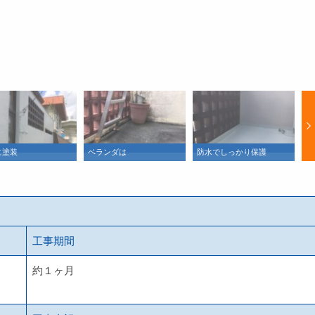
に塗装
ベランダは
防水でしっかり保護
Be
工事期間
約１ヶ月