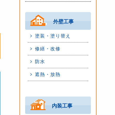
外壁工事
汚れた壁面
塗装・塗り替え
修繕・改修
fore
After
Before
防水
遮熱・放熱
内装工事