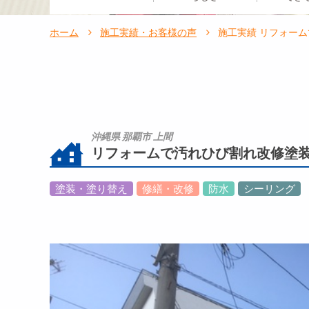
ホーム
施工実績・お客様の声
施工実績 リフォー
沖縄県 那覇市 上間
リフォームで汚れひび割れ改修塗
塗装・塗り替え
修繕・改修
防水
シーリング