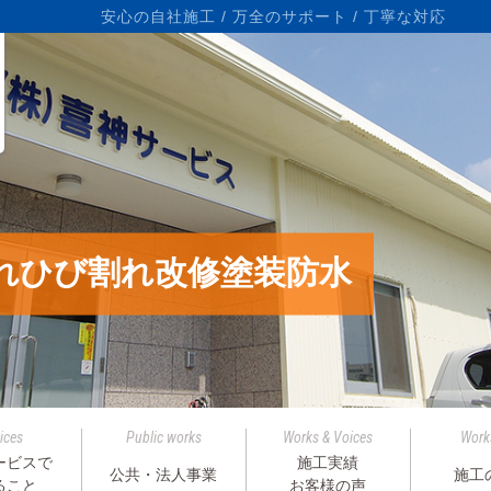
ら
安心の自社施工 / 万全のサポート / 丁寧な対応
れひび割れ改修塗装防水
ices
Public works
Works & Voices
Work
ービスで
施工実績
公共・法人事業
施工
ること
お客様の声