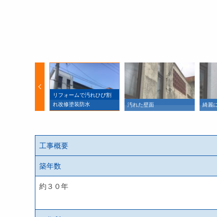
リフォームで汚れひび割
れ改修塗装防水
りました
汚れた壁面
綺麗
工事概要
築年数
約３０年