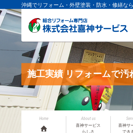
沖縄でリフォーム・外壁塗装・防水・修繕な
施工実績 リフォームで汚
Home
About us
Serv
喜神サービス
喜神サ
らしさ
でき