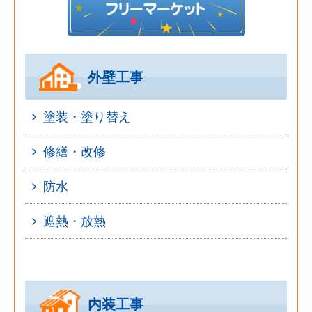
外壁工事
塗装・塗り替え
修繕・改修
防水
遮熱・放熱
内装工事