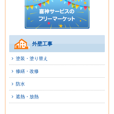
外壁工事
塗装・塗り替え
修繕・改修
防水
遮熱・放熱