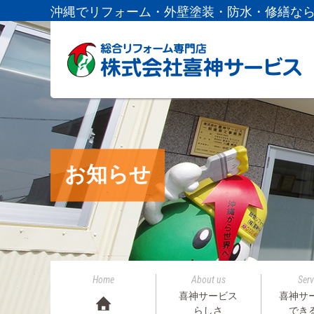
沖縄でリフォーム・外壁塗装・防水・修繕な
お知らせ
Home
About us
Serv
喜神サービス
喜神サ
らしさ
でき