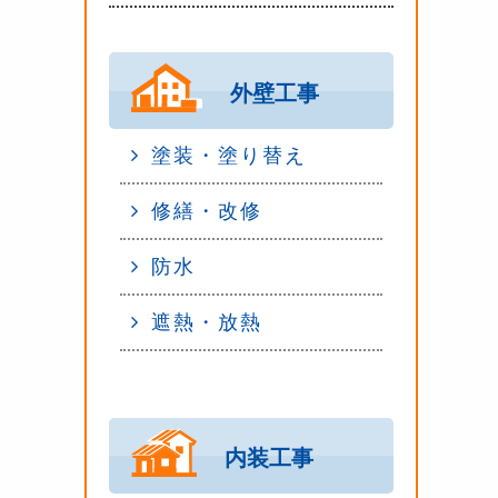
外壁工事
塗装・塗り替え
修繕・改修
防水
遮熱・放熱
内装工事