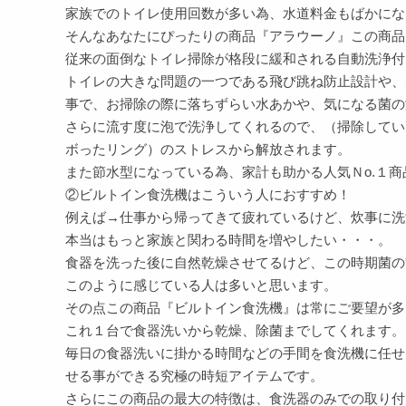
家族でのトイレ使用回数が多い為、水道料金もばかにな
そんなあなたにぴったりの商品『アラウーノ』この商品
従来の面倒なトイレ掃除が格段に緩和される自動洗浄付
トイレの大きな問題の一つである飛び跳ね防止設計や、
事で、お掃除の際に落ちずらい水あかや、気になる菌の
さらに流す度に泡で洗浄してくれるので、（掃除してい
ボったリング）のストレスから解放されます。
また節水型になっている為、家計も助かる人気Ｎo.１
②ビルトイン食洗機はこういう人におすすめ！
例えば→仕事から帰ってきて疲れているけど、炊事に洗
本当はもっと家族と関わる時間を増やしたい・・・。
食器を洗った後に自然乾燥させてるけど、この時期菌の
このように感じている人は多いと思います。
その点この商品『ビルトイン食洗機』は常にご要望が多
これ１台で食器洗いから乾燥、除菌までしてくれます。
毎日の食器洗いに掛かる時間などの手間を食洗機に任せ
せる事ができる究極の時短アイテムです。
さらにこの商品の最大の特徴は、食洗器のみでの取り付