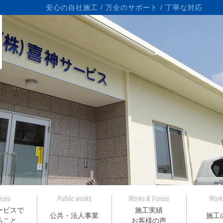
ら
安心の自社施工 / 万全のサポート / 丁寧な対応
ices
Public works
Works & Voices
Work
ービスで
施工実績
公共・法人事業
施工
ること
お客様の声