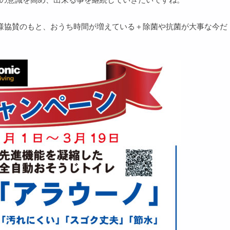
ic様協賛のもと、おうち時間が増えている＋除菌や抗菌が大事な今だ