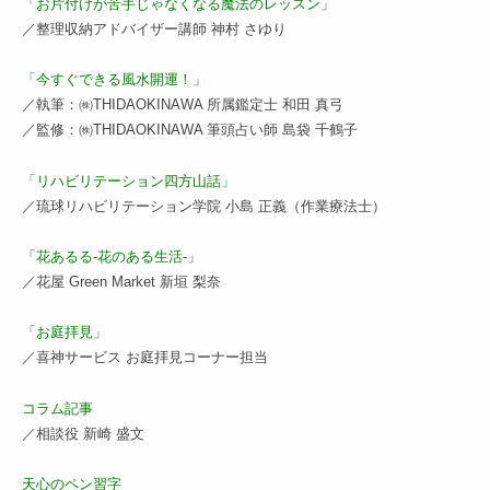
「お片付けが苦手じゃなくなる魔法のレッスン」
／整理収納アドバイザー講師 神村 さゆり
「今すぐできる風水開運！」
／執筆：㈱THIDAOKINAWA 所属鑑定士 和田 真弓
／監修：㈱THIDAOKINAWA 筆頭占い師 島袋 千鶴子
「リハビリテーション四方山話」
／琉球リハビリテーション学院 小島 正義（作業療法士）
「花あるる‐花のある生活‐」
／花屋 Green Market 新垣 梨奈
「お庭拝見」
／喜神サービス お庭拝見コーナー担当
コラム記事
／相談役 新崎 盛文
天心のペン習字