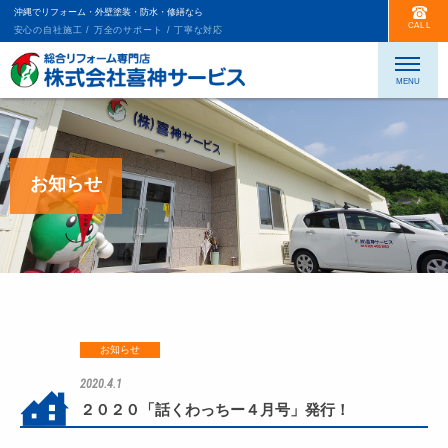
沖縄でリフォーム・外壁塗装・防水・修繕なら
CALL
安心の自社施工 / 万全のサポート / 丁寧な対応
お知らせ
お知らせ
2020.4.1
２０２０「話くわっちー４月号」発行！