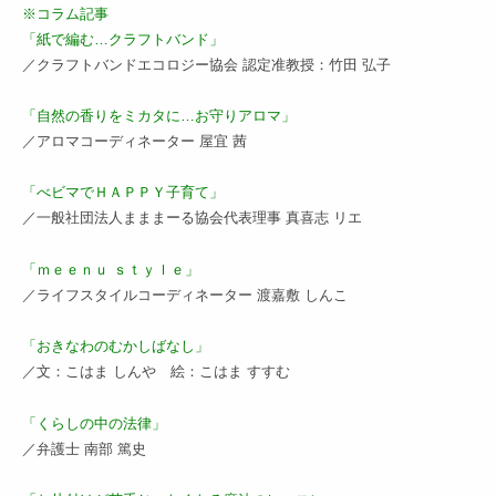
※コラム記事
「紙で編む…クラフトバンド」
／クラフトバンドエコロジー協会 認定准教授：竹田 弘子
「自然の香りをミカタに…お守りアロマ」
／アロマコーディネーター 屋宜 茜
「べビマでＨＡＰＰＹ子育て」
／一般社団法人まままーる協会代表理事 真喜志 リエ
「ｍｅｅｎｕ ｓｔｙｌｅ」
／ライフスタイルコーディネーター 渡嘉敷 しんこ
「おきなわのむかしばなし」
／文：こはま しんや 絵：こはま すすむ
「くらしの中の法律」
／弁護士 南部 篤史