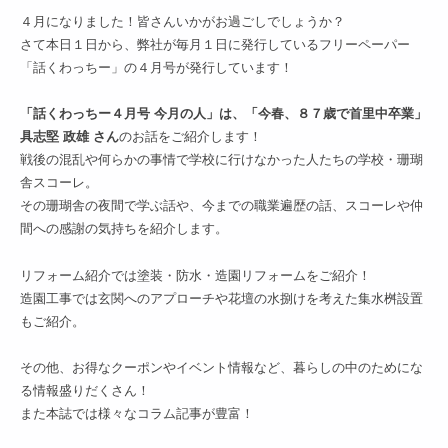
４月になりました！皆さんいかがお過ごしでしょうか？
さて本日１日から、弊社が毎月１日に発行しているフリーペーパー
「話くわっちー」の４月号が発行しています！
「話くわっちー４月号 今月の人」は、「今春、８７歳で首里中卒業」
具志堅 政雄 さん
のお話をご紹介します！
戦後の混乱や何らかの事情で学校に行けなかった人たちの学校・珊瑚
舎スコーレ。
その珊瑚舎の夜間で学ぶ話や、今までの職業遍歴の話、スコーレや仲
間への感謝の気持ちを紹介します。
リフォーム紹介では塗装・防水・造園リフォームをご紹介！
造園工事では玄関へのアプローチや花壇の水捌けを考えた集水桝設置
もご紹介。
その他、お得なクーポンやイベント情報など、暮らしの中のためにな
る情報盛りだくさん！
また本誌では様々なコラム記事が豊富！