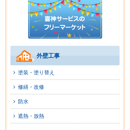
外壁工事
塗装・塗り替え
修繕・改修
防水
遮熱・放熱