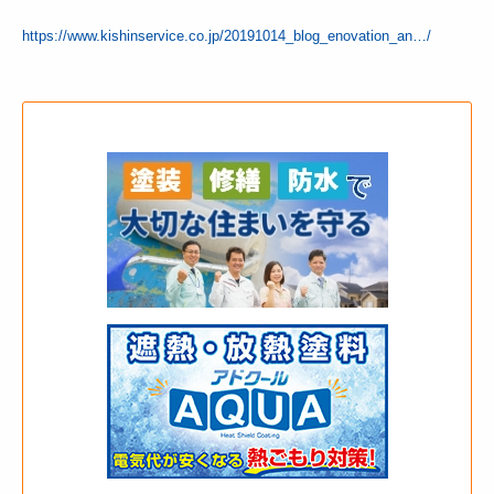
https://www.kishinservice.co.jp/20191014_blog_enovation_an…/