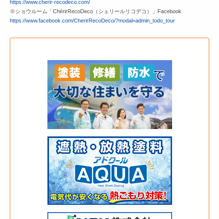
https://www.cherir-recodeco.com/
※ショウルーム「ChérirRecoDeco（シェリールリコデコ）」Facebook
https://www.facebook.com/CherirRecoDeco/?modal=admin_todo_tour