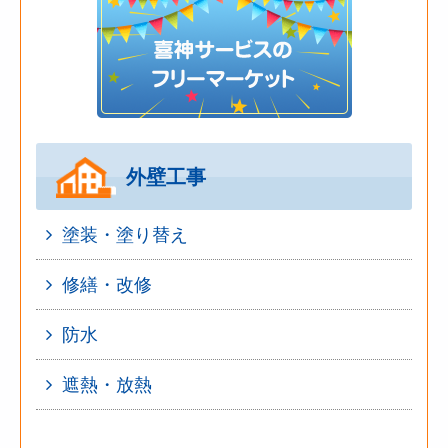
外壁工事
塗装・塗り替え
修繕・改修
防水
遮熱・放熱