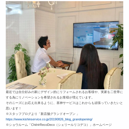
最近では自分好みの家にデザイン的にリフォームされるお客様や、実家を二世帯に
する為にリノベーションを希望されるお客様が増えています。
そのニーズにお応え出来るように、喜神サービスはこれからも頑張っていきたいと
思います！
※スタッフブログより「新店舗グランドオープン 」
https://www.kishinservice.co.jp/20190826_blog_grandopening/
※ショウルーム「ChérirRecoDeco（シェリールリコデコ）」ホームページ