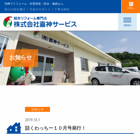
沖縄でリフォーム・外壁塗装・防水・修繕なら
CALL
安心の自社施工 / 万全のサポート / 丁寧な対応
お知らせ
お知らせ
2019.10.1
話くわっちー１０月号発行！