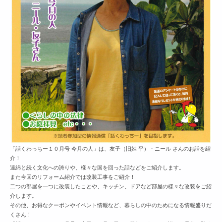
「話くわっちー１０月号 今月の人」は、友子（旧姓 平）・ニール さんのお話を紹
介！
連綿と続く文化への誇りや、様々な国を回った話などをご紹介します。
また今回のリフォーム紹介では改装工事をご紹介！
二つの部屋を一つに改装したことや、キッチン、ドアなど部屋の様々な改装をご紹
介します。
その他、お得なクーポンやイベント情報など、暮らしの中のためになる情報盛りだ
くさん！