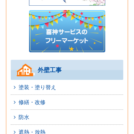
外壁工事
塗装・塗り替え
修繕・改修
防水
遮熱・放熱