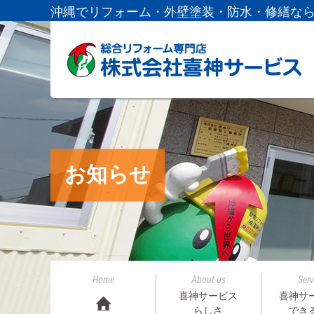
沖縄でリフォーム・外壁塗装・防水・修繕な
お知らせ
Home
About us
Serv
喜神サービス
喜神サ
らしさ
でき