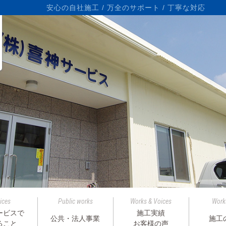
ら
安心の自社施工 / 万全のサポート / 丁寧な対応
ices
Public works
Works & Voices
Work
ービスで
施工実績
公共・法人事業
施工
ること
お客様の声