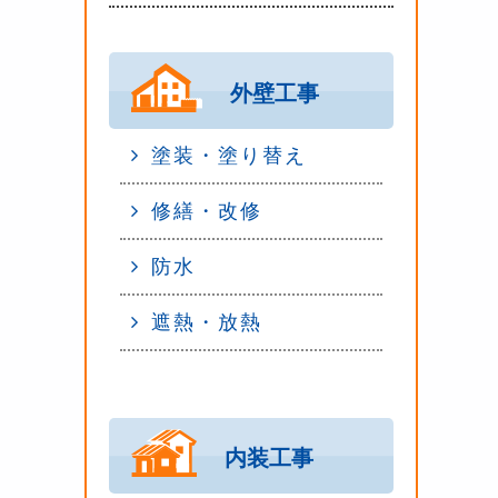
外壁工事
塗装・塗り替え
修繕・改修
防水
遮熱・放熱
内装工事