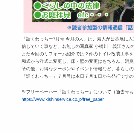
「話くわっちー7月号 今月の人」は、素人が公募展に
信していく事など、名無しの写真家 小橋川 義江さん
また今回のリフォーム紹介では２件のトイレ改装工事を
和式から洋式に変更し、床・壁の変更はもちろん、消臭
その他、お得なクーポンやイベント情報など、暮らしの
「話くわっちー」７月号は本日７月１日から発行ですの
※フリーペーパー「話くわっちー」について（過去号も
https://www.kishinservice.co.jp/free_paper