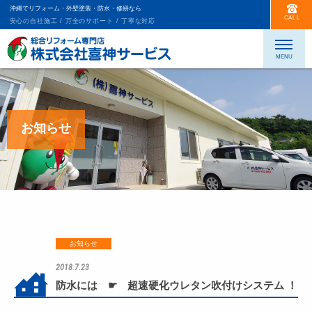
沖縄でリフォーム・外壁塗装・防水・修繕なら
CALL
安心の自社施工 / 万全のサポート / 丁寧な対応
お知らせ
お知らせ
2018.7.23
防水には ☛ 超速硬化ウレタン吹付けシステム ！