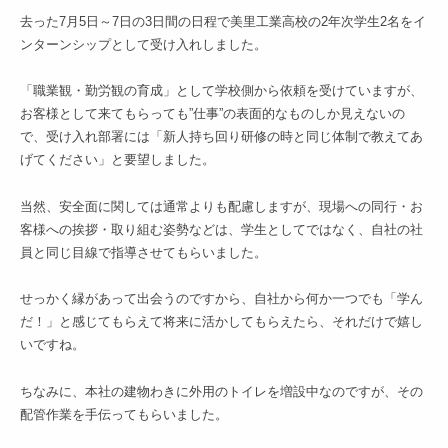
去った7月5日～7日の3日間の日程で美里工業高校の2年次学生2名をイ
ンターンシップとして受け入れしました。
「職業観・勤労観の育成」として学校側から依頼を受けていますが、
お客様として来てもらっても”仕事”の表面的なものしか見えないの
で、受け入れ部署には「新人持ち回り研修の時と同じ体制で教えてあ
げてください」と要望しました。
当然、安全面に関しては通常よりも配慮しますが、現場への同行・お
客様への挨拶・取り組む姿勢などは、学生としてではなく、自社の社
員と同じ目線で指導させてもらいました。
せっかく縁があって出会うのですから、自社から何か一つでも「学ん
だ！」と感じてもらえて将来に活かしてもらえたら、それだけで嬉し
いですね。
ちなみに、本社の建物わきに外用のトイレを増設中なのですが、その
配管作業を手伝ってもらいました。