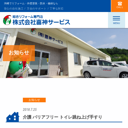
沖縄でリフォーム・外壁塗装・防水・修繕なら
CALL
安心の自社施工 / 万全のサポート / 丁寧な対応
お知らせ
お知らせ
2018.7.25
介護 バリアフリー トイレ跳ね上げ手すり