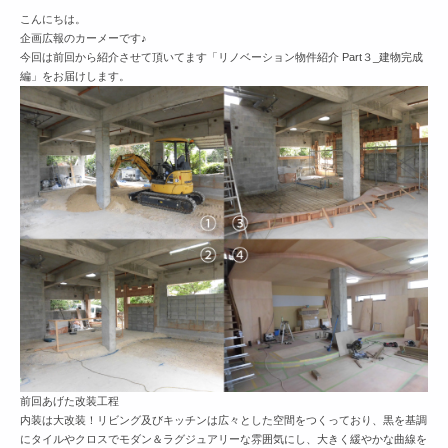
こんにちは。
企画広報のカーメーです♪
今回は前回から紹介させて頂いてます「リノベーション物件紹介 Part３_建物完成
編」をお届けします。
前回あげた改装工程
内装は大改装！リビング及びキッチンは広々とした空間をつくっており、黒を基調
にタイルやクロスでモダン＆ラグジュアリーな雰囲気にし、大きく緩やかな曲線を