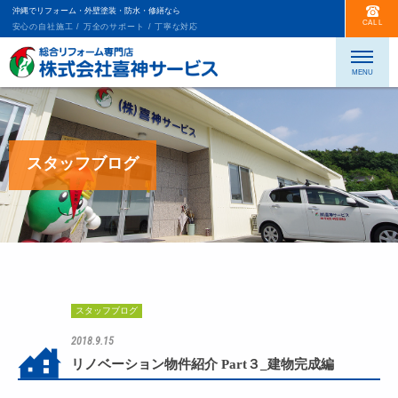
沖縄でリフォーム・外壁塗装・防水・修繕なら
CALL
安心の自社施工 / 万全のサポート / 丁寧な対応
スタッフブログ
スタッフブログ
2018.9.15
リノベーション物件紹介 Part３_建物完成編